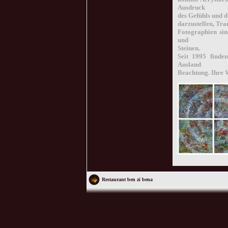
Ausdruck
des Gefühls und d
darzustellen, Tra
Fotographien sin
und
Steinen.
Seit 1995 finde
Ausland
Beachtung. Ihre W
Restaurant ben zi bena