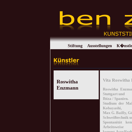
Stiftung
Ausstellungen
K�nstle
Vita Roswitha
Roswitha
Enzmann
Roswitha Enzman
Stuttgart und
Ibiza / Spanien.
Studium der Mal
Kobayashi,
Max G. Bailly, G
Schweißtechnik u
Spontanität ken
Arbeitsweise
kommt Acrylfarbe