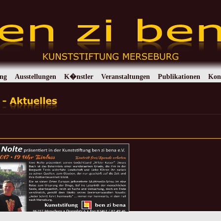
ung
Ausstellungen
K�nstler
Veranstaltungen
Publikationen
Kon