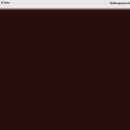
 zi bena
Haftungsaussch