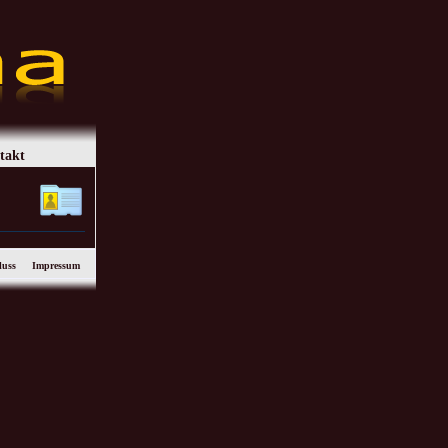
takt
luss
Impressum