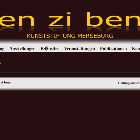
ung
Ausstellungen
K�nstler
Veranstaltungen
Publikationen
Kon
 zi bena
Haftungsaussch