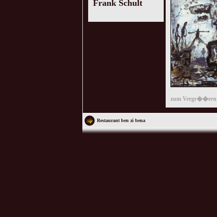
Frank Schult
zum Vergr��ern 
Restaurant ben zi bena